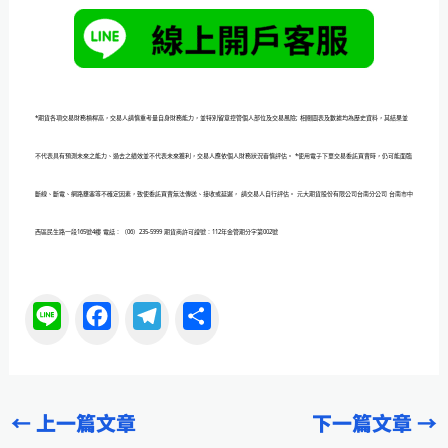
*期貨各項交易財務槓桿高，交易人請慎重考量自身財務能力，並特別留意控管個人部位及交易風險; 相關圖表及數據均為歷史資料，其結果並
不代表具有預測未來之能力、過去之績效並不代表未來獲利，交易人應依個人財務狀況審慎評估。 *使用電子下單交易委託買賣時，仍可能面臨
斷線、斷電、網路壅塞等不確定因素，致使委託買賣無法傳送、接收或延遲， 請交易人自行評估。 元大期貨股份有限公司台南分公司 台南市中
西區民生路一段165號4樓 電話：（06）235-5999 期貨商許可證號：112年金管期分字第002號
L
F
T
分
i
a
e
享
n
c
l
e
e
e
←
上一篇文章
下一篇文章
→
b
g