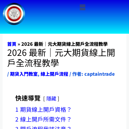
Menu
跳
至
主
要
內
首頁
»
2026 最新｜元大期貨線上開戶全流程教學
2026 最新｜元大期貨線上開
容
戶全流程教學
/
期貨入門教室
,
線上開戶流程
/ 作者:
captaintrade
快速導覽
隱藏
1
期貨線上開戶資格？
2
線上開戶所需文件？
3
開戶流程我該注意？