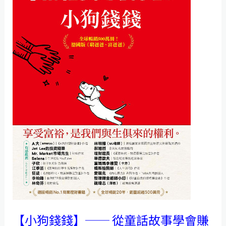
錢】
──
從
童
話
故
事
學
會
賺
錢、
存
錢、
讓
【小狗錢錢】── 從童話故事學會賺