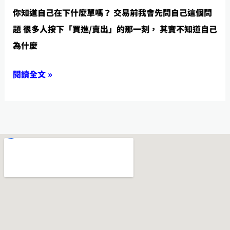
自
但
你知道自己在下什麼單嗎？ 交易前我會先問自己這個問
己
你
題 很多人按下「買進/賣出」的那一刻， 其實不知道自己
在
能
為什麼
下
準
什
備
閱讀全文 »
麼
好
單
它
嗎？】
──
交
易
前
我
會