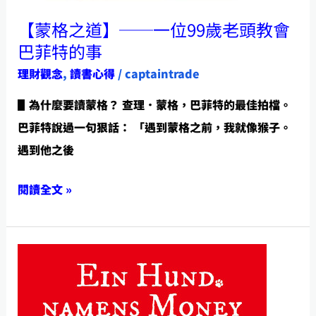
教
系
【蒙格之道】──一位99歲老頭教會
會
統
巴菲特的事
巴
思
理財觀念
,
讀書心得
/
captaintrade
菲
維
▋為什麼要讀蒙格？ 查理．蒙格，巴菲特的最佳拍檔。
特
的
巴菲特說過一句狠話： 「遇到蒙格之前，我就像猴子。
的
真
遇到他之後
事
相
閱讀全文 »
【小
狗
錢