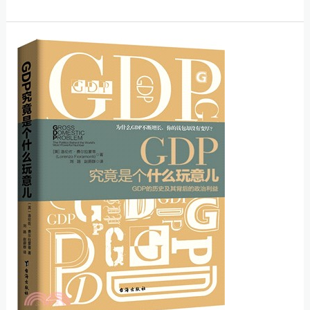
戶
在
【GDP
台
這
股
個
的
數
韭
字，
菜
到
血
底
淚
是
現
怎
場
麼
來
的？】