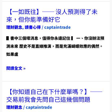
機
【一如既往】── 沒人預測得了未
【一
入
來，但你能準備好它
如
場，
理財觀念
,
讀書心得
/
captaintrade
既
逆
往】
勢
▋書中三個壞消息，值得你永遠記住 ▍ 一、你沒辦法預
──
致
測未來 歷史不是直線推演，而是充滿蝴蝶效應的偶然。
沒
富
如果盧
人
預
閱讀全文 »
測
得
【你知道自己在下什麼單嗎？】──
【你
了
交易前我會先問自己這幾個問題
知
未
理財觀念
/
captaintrade
道
來，