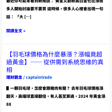
最近你可能常看到新聞說： 黃金又創新高白金也在漲很
見
多人開始討論要不要買 這時候，很多人心裡會出現一句
的
話： 「大 […]
6
個
閱讀全文 »
誤
區】
【羽毛球價格為什麼暴漲？漲幅竟超
【羽
──
過黃金】── 從供需到系統思維的真
毛
黃
相
球
金
理財觀念
/
captaintrade
價
在
格
漲，
▋一顆羽毛球，怎麼會跟豬肉有關？ 去年羽毛球價格漲
為
你
翻天，高端球直接翻倍。有人甚至算過，2024 年黃金漲
什
更
88
麼
要