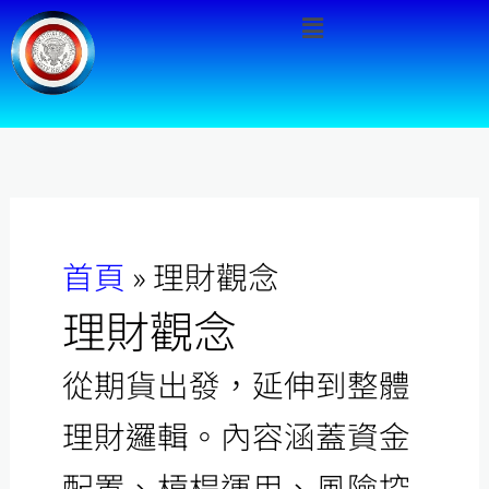
Menu
跳
至
主
要
內
容
首頁
»
理財觀念
理財觀念
從期貨出發，延伸到整體
理財邏輯。內容涵蓋資金
配置、槓桿運用、風險控