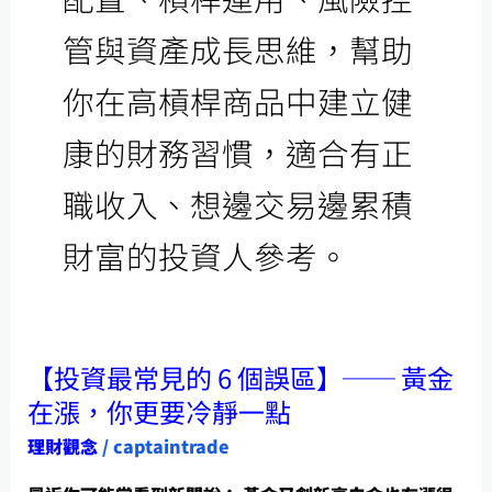
管與資產成長思維，幫助
你在高槓桿商品中建立健
康的財務習慣，適合有正
職收入、想邊交易邊累積
財富的投資人參考。
【投資最常見的 6 個誤區】── 黃金
【投
在漲，你更要冷靜一點
資
理財觀念
/
captaintrade
最
常