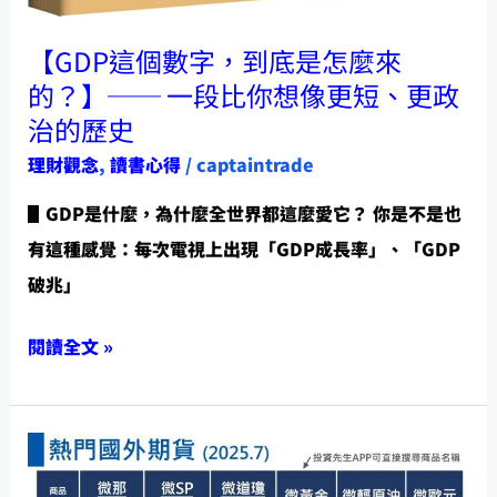
──
一
【GDP這個數字，到底是怎麼來
段
的？】── 一段比你想像更短、更政
比
治的歷史
你
理財觀念
,
讀書心得
/
captaintrade
想
▋GDP是什麼，為什麼全世界都這麼愛它？ 你是不是也
像
有這種感覺：每次電視上出現「GDP成長率」、「GDP
更
破兆」
短、
更
閱讀全文 »
政
治
的
【你
歷
說