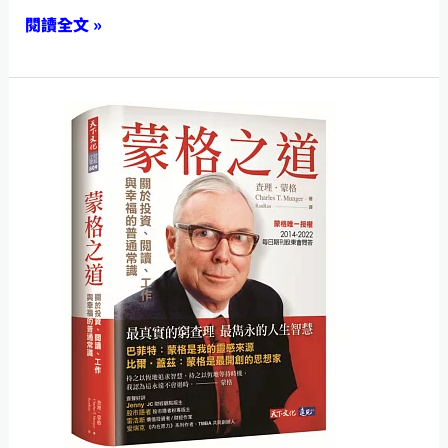
暴
冷
閱讀全文 »
漲？
靜
漲
一
【蒙
幅
點
格
竟
之
超
道】
過
──
黃
一
金】
位
──
99
從
歲
供
老
需
頭
到