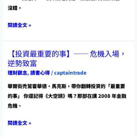
就
沒錯，
別
閱讀全文 »
那
麼
慢……
【投資最重要的事】── 危機入場，
【投
逆勢致富
資
理財觀念
,
讀書心得
/
captaintrade
最
重
華爾街禿鷲霍華德・馬克斯，帶你翻轉投資的「最重要
要
的事」 你還記得《大空頭》嗎？那部在講 2008 年金融
的
危機、
事】
──
閱讀全文 »
危