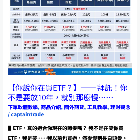
史
你
在
買
ETF？】
──
拜
託！
你
【你說你在買ETF？】── 拜託！你
不
不是要放10年，就別那麼慢……
是
要
下單軟體教學
,
商品介紹
,
國外期貨
,
工具教學
,
理財觀念
/
captaintrade
放
10
▋ETF，真的適合你現在的節奏嗎？ 我不是在笑你買
年，
ETF，我是笑……我以前也買過，然後慢到長白頭髮。