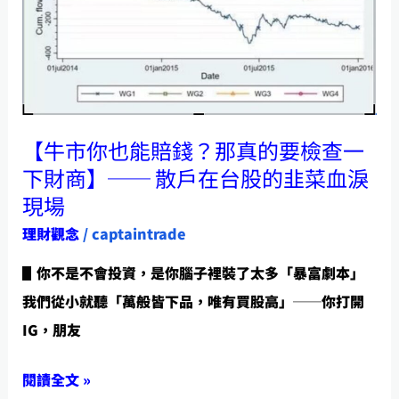
賠
錢？
那
真
的
【牛市你也能賠錢？那真的要檢查一
要
下財商】── 散戶在台股的韭菜血淚
檢
現場
查
理財觀念
/
captaintrade
一
▋你不是不會投資，是你腦子裡裝了太多「暴富劇本」
下
我們從小就聽「萬般皆下品，唯有買股高」──你打開
財
IG，朋友
商】
──
閱讀全文 »
散