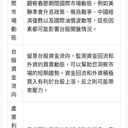
際
觀察春節期間國際市場動態，例如美
市
聯準會升息政策、俄烏戰爭、中國經
場
濟復甦以及國際油價波動等，這些因
動
素都可能影響台股開盤情況。
態
台
留意台股資金流向，監測資金回流和
股
外資的買賣動態，可以幫助您洞察市
資
場的短期趨勢。資金回流和外資積極
金
買入有利於台股上漲，反之則可能帶
流
來壓力。
向
產
業
利