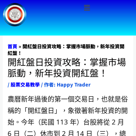
Menu
跳
至
主
要
內
首頁
»
開紅盤日投資攻略：掌握市場脈動，新年投資開
紅盤！
容
開紅盤日投資攻略：掌握市場
脈動，新年投資開紅盤！
/
股票交易教學
/ 作者:
Happy Trader
農曆新年過後的第一個交易日，也就是俗
稱的「開紅盤日」，象徵著新年投資的開
始。今年（民國 113 年）台股將從 2 月
6 日（二）休市到 2 月 14 日（三），總