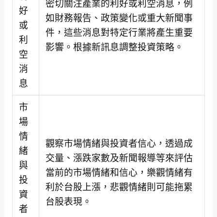
密切關注產業的利好或利空消息，例
好
如財務報告、政策變化或重大新聞事
或
件，這些消息對特定行業將產生重要
利
影響。根據新訊息調整投資策略。
空
消
息
市
場
情
觀察市場情緒與投資者信心，透過成
緒
交量、漲跌家數及新聞報導等來評估
與
當前的市場情緒和信心，樂觀情緒有
投
利於台股上漲，悲觀情緒則可能拖累
資
台股表現。
者