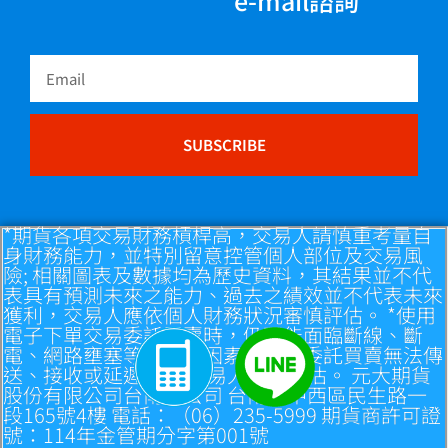
e-mail諮詢
Email
SUBSCRIBE
*期貨各項交易財務槓桿高，交易人請慎重考量自
身財務能力，並特別留意控管個人部位及交易風
險; 相關圖表及數據均為歷史資料，其結果並不代
表具有預測未來之能力、過去之績效並不代表未來
獲利，交易人應依個人財務狀況審慎評估。 *使用
電子下單交易委託買賣時，仍可能面臨斷線、斷
電、網路壅塞等不確定因素，致使委託買賣無法傳
送、接收或延遲， 請交易人自行評估。 元大期貨
股份有限公司台南分公司 台南市中西區民生路一
段165號4樓 電話：（06）235-5999 期貨商許可證
號：114年金管期分字第001號