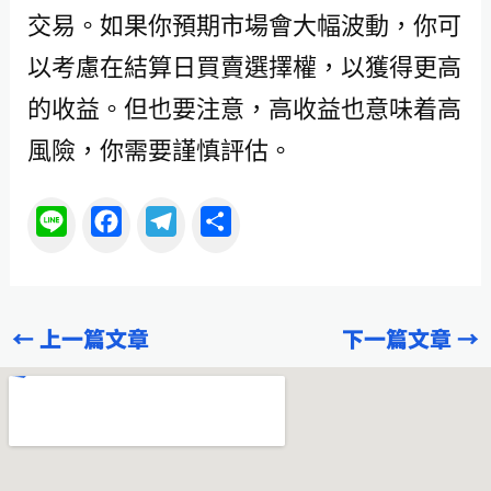
交易。如果你預期市場會大幅波動，你可
以考慮在結算日買賣選擇權，以獲得更高
的收益。但也要注意，高收益也意味着高
風險，你需要謹慎評估。
L
F
T
分
i
a
e
享
n
c
l
e
e
e
←
上一篇文章
下一篇文章
→
b
g
o
r
o
a
k
m