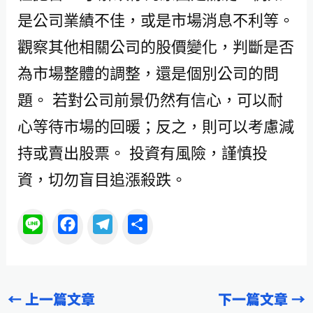
是公司業績不佳，或是市場消息不利等。
觀察其他相關公司的股價變化，判斷是否
為市場整體的調整，還是個別公司的問
題。 若對公司前景仍然有信心，可以耐
心等待市場的回暖；反之，則可以考慮減
持或賣出股票。 投資有風險，謹慎投
資，切勿盲目追漲殺跌。
L
F
T
分
i
a
e
享
n
c
l
e
e
e
←
上一篇文章
下一篇文章
→
b
g