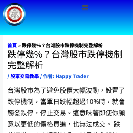
Menu
跳
至
主
要
內
首頁
»
跌停幾%？台灣股市跌停機制完整解析
跌停幾%？台灣股市跌停機制
容
完整解析
/
股票交易教學
/ 作者:
Happy Trader
台灣股市為了避免股價大幅波動，設置了
跌停機制，當單日跌幅超過10%時，就會
觸發跌停，停止交易。這意味著即使你願
意以更低的價格買進，也無法成交。 跌