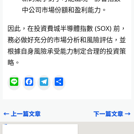
中公司市場份額和盈利能力。
因此，在投資費城半導體指數 (SOX) 前，
務必做好充分的市場分析和風險評估，並
根據自身風險承受能力制定合理的投資策
略。
L
F
T
分
i
a
e
享
n
c
l
e
e
e
←
上一篇文章
下一篇文章
→
b
g
o
r
o
a