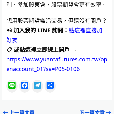
利、參加股東會，股票期貨會更有效率。
想用股票期貨靈活交易，但還沒有開戶？
📲
加入我的 LINE 詢問：
點這裡直接加
好友
📋
或點這裡立即線上開戶 →
https://www.yuantafutures.com.tw/op
enaccount_01?sa=P05-0106
L
F
T
分
i
a
e
享
n
c
l
e
e
e
←
上一篇文章
下一篇文章
→
b
g