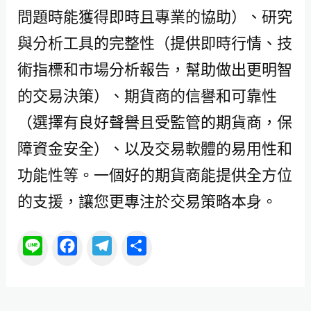
問題時能獲得即時且專業的協助）、研究
與分析工具的完整性（提供即時行情、技
術指標和市場分析報告，幫助做出更明智
的交易決策）、期貨商的信譽和可靠性
（選擇有良好聲譽且受監管的期貨商，保
障資金安全）、以及交易軟體的易用性和
功能性等。一個好的期貨商能提供全方位
的支援，讓您更專注於交易策略本身。
L
F
T
分
i
a
e
享
n
c
l
e
e
e