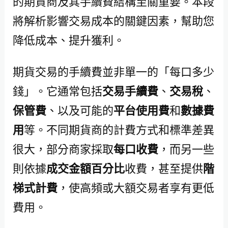
的期貨商及其手續費結構至關重要。本段
將解析影響交易成本的關鍵因素，幫助您
降低成本、提升獲利。
期貨交易的手續費並非單一的「每口多少
錢」。它通常包括
交易手續費
、
交易稅
、
保管費
、以及可能的
平台使用費
和
數據費
用
等。不同期貨商的計費方式和標準差異
很大，部分商家採取
每口收費
，而另一些
則依據
成交金額百分比
收費，甚至提供
階
梯式計費
，使高頻或大額交易者享有更低
費用。