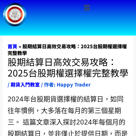
Menu
跳
至
主
要
內
首頁
»
股期結算日高效交易攻略：2025台股期權選擇權
完整教學
容
股期結算日高效交易攻略：
2025台股期權選擇權完整教學
/
期貨入門教室
/ 作者:
Happy Trader
2024年台股期貨選擇權的結算日，如同
往年慣例，大多落在每月的第三個星期
三。 這篇文章深入探討2024年每個月的
股期結算日，並非僅止於提供日期，而是