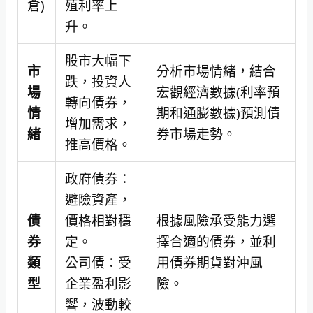
倉)
殖利率上
升。
股市大幅下
市
分析市場情緒，結合
跌，投資人
場
宏觀經濟數據(利率預
轉向債券，
情
期和通膨數據)預測債
增加需求，
緒
券市場走勢。
推高價格。
政府債券：
避險資產，
債
價格相對穩
根據風險承受能力選
券
定。
擇合適的債券，並利
類
公司債：受
用債券期貨對沖風
型
企業盈利影
險。
響，波動較