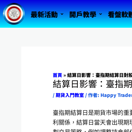
跳
最新活動
開戶教學
看盤軟
至
主
要
內
容
首頁
»
結算日影響：臺指期結算日對
結算日影響：臺指
/
期貨入門教室
/ 作者:
Happy Trade
臺指期結算日是期貨市場的重
利關係，結算日當天會出現期