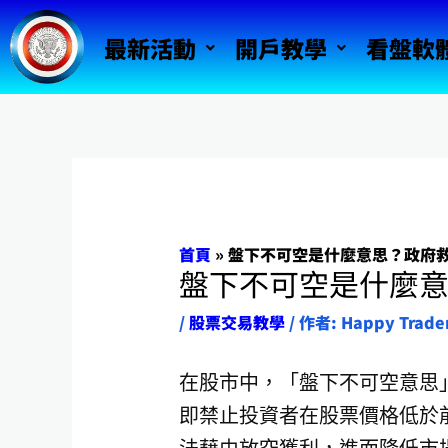
跳
最新活動
開戶教學
看盤軟
至
主
要
內
容
首頁
»
盤下不可空是什麼意思？政府
盤下不可空是什麼
/
股票交易教學
/ 作者:
Happy Trade
在股市中，「盤下不可空意思
即禁止投資者在股票價格低於