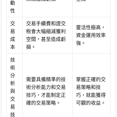
動
性
交
交易手續費和證交
靈活性極高，
易
稅會大幅縮減獲利
資金運用效率
成
空間，甚至造成虧
強。
本
損。
技
術
分
需要具備精準的技
掌握正確的交
析
術分析能力和交易
易策略和技
與
技巧，才能制定正
巧，就能獲得
交
確的交易策略。
可觀的收益。
易
技