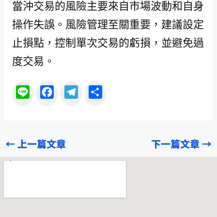
當沖交易的風險主要來自市場波動和自身
操作失誤。風險管理至關重要，建議設定
止損點，控制單次交易的虧損，並避免過
度交易。
L
F
T
分
i
a
e
享
n
c
l
e
e
e
←
上一篇文章
下一篇文章
→
b
g
o
r
o
a
k
m