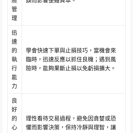
險
誤而影響整體資本。
管
理
迅
速
的
學會快速下單與止損技巧，當機會來
執
臨時，迅速反應以抓住良機；遇到風
行
險時，能夠果斷止損以免虧損擴大。
能
力
良
好
的
理性看待交易過程，避免因貪婪或恐
心
懼而影響決策，保持冷靜與理智，讓