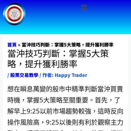
Menu
跳
至
主
要
內
首頁
»
當沖技巧判斷：掌握5大策略，提升獲利勝率
當沖技巧判斷：掌握5大策
容
略，提升獲利勝率
/
股票交易教學
/ 作者:
Happy Trader
想在瞬息萬變的股市中精準判斷當沖買賣
時機，掌握5大策略至關重要。首先，了
解早上9:25以前市場趨勢較強，這時反向
操作風險高，9:25以後則有利於觀察主力