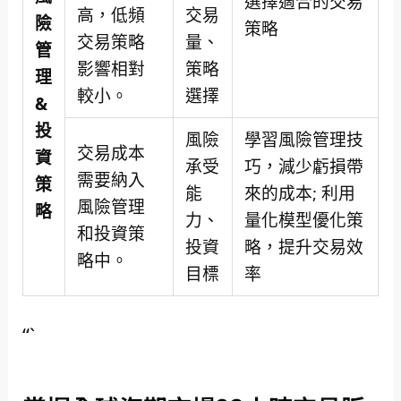
選擇適合的交易
高，低頻
交易
險
策略
交易策略
量、
管
影響相對
策略
理
較小。
選擇
&
投
風險
學習風險管理技
交易成本
資
承受
巧，減少虧損帶
需要納入
策
能
來的成本; 利用
風險管理
略
力、
量化模型優化策
和投資策
投資
略，提升交易效
略中。
目標
率
“`