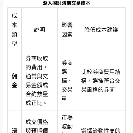
深入探討海期交易成本
成
本
影響
說明
降低成本建議
類
因素
型
券商收取
券商
的費用，
選
比較券商費用結
佣
通常與交
擇、
構，選擇符合交
金
易金額或
交易
易風格的券商
合約數量
量
成正比。
市場
成交價格
波動
滑
與預期價
選擇流動性高的