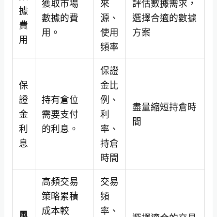
獲取市場
來
評估數據需求，
據
數據的費
源、
選擇合適的數據
費
用。
使用
方案
用
頻率
保證
保
金比
證
持有倉位
例、
盡量縮短持倉時
金
需要支付
利
間
利
的利息。
率、
息
持倉
時間
高頻交易
交易
策略累積
頻
成本較
率、
風