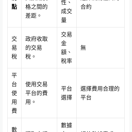
性、
點
格之間的
合約
成交
差距。
量
交易
交
政府收取
金
易
的交易
無
額、
稅
稅。
稅率
平
台
使用交易
平台
選擇費用合理的
使
平台的費
選擇
平台
用
用。
費
數據
數