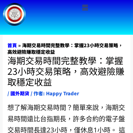
Menu
跳
至
主
要
內
首頁
»
海期交易時間完整教學：掌握23小時交易策略，
高效避險賺取穩定收益
容
海期交易時間完整教學：掌握
23小時交易策略，高效避險賺
取穩定收益
/
國外期貨
/ 作者:
Happy Trader
想了解海期交易時間？簡單來說，海期交
易時間遠比台指期長，許多合約的電子盤
交易時間長達23小時，僅休息1小時。 這