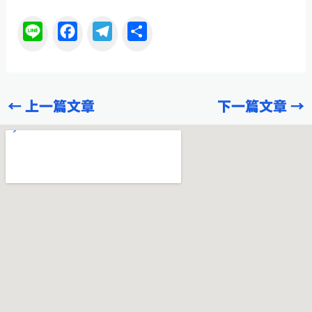
L
F
T
分
i
a
e
享
n
c
l
e
e
e
←
上一篇文章
下一篇文章
→
b
g
o
r
o
a
k
m