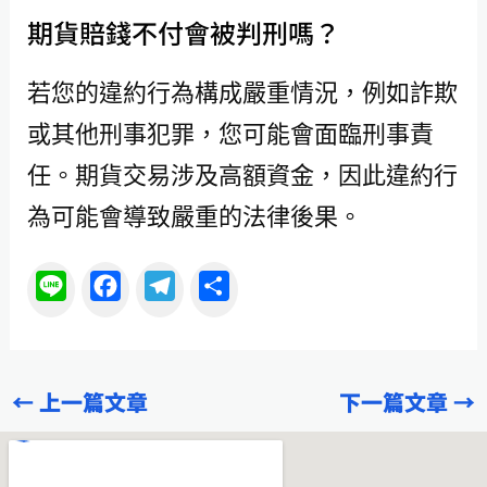
期貨賠錢不付會被判刑嗎？
若您的違約行為構成嚴重情況，例如詐欺
或其他刑事犯罪，您可能會面臨刑事責
任。期貨交易涉及高額資金，因此違約行
為可能會導致嚴重的法律後果。
L
F
T
分
i
a
e
享
n
c
l
e
e
e
←
上一篇文章
下一篇文章
→
b
g
o
r
o
a