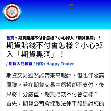
Menu
跳
至
主
要
內
首頁
»
期貨賠錢不付會怎樣？小心掉入「期貨黑洞」！
期貨賠錢不付會怎樣？小心掉
容
入「期貨黑洞」！
/
期貨入門教室
/ 作者:
Happy Trader
期貨交易雖然能帶來高報酬，但也伴隨高
風險。若在期貨交易中虧損卻不支付，後
果將十分嚴重。期貨賠錢不付會怎樣？
首先，期貨公司會採取法律手段追討您的