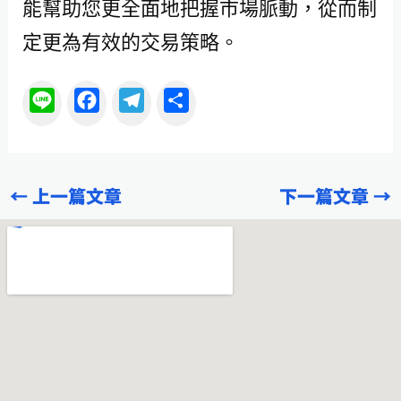
能幫助您更全面地把握市場脈動，從而制
定更為有效的交易策略。
L
F
T
分
i
a
e
享
n
c
l
e
e
e
←
上一篇文章
下一篇文章
→
b
g
o
r
o
a
k
m