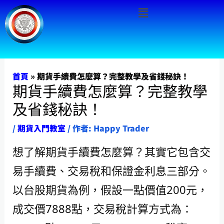
Menu
跳
至
主
要
內
首頁
»
期貨手續費怎麼算？完整教學及省錢秘訣！
期貨手續費怎麼算？完整教學
容
及省錢秘訣！
/
期貨入門教室
/ 作者:
Happy Trader
想了解期貨手續費怎麼算？其實它包含交
易手續費、交易稅和保證金利息三部分。
以台股期貨為例，假設一點價值200元，
成交價7888點，交易稅計算方式為：