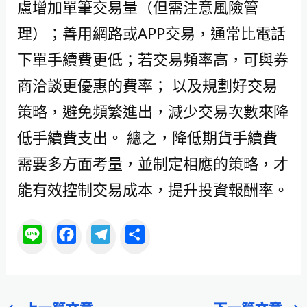
慮增加單筆交易量（但需注意風險管
理）；善用網路或APP交易，通常比電話
下單手續費更低；若交易頻率高，可與券
商洽談更優惠的費率； 以及規劃好交易
策略，避免頻繁進出，減少交易次數來降
低手續費支出。 總之，降低期貨手續費
需要多方面考量，並制定相應的策略，才
能有效控制交易成本，提升投資報酬率。
L
F
T
分
i
a
e
享
n
c
l
e
e
e