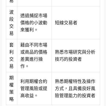
易
波
透過捕捉市場
段
價格的小波動
短線交易者
交
來獲利。
易
套
藉由不同市場
利
或商品的價格
熟悉市場研究與分析
交
差異進行操
技巧的投資者
易
作。
期
利用期權合約
熟悉期權特性及操作
權
管理風險或提
方式，且具備良好風
策
高收益。
險管理能力的投資者
略