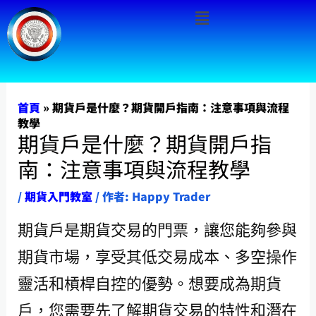
Menu
跳
至
主
要
內
首頁
»
期貨戶是什麼？期貨開戶指南：注意事項與流程
教學
容
期貨戶是什麼？期貨開戶指
南：注意事項與流程教學
/
期貨入門教室
/ 作者:
Happy Trader
期貨戶是期貨交易的門票，讓您能夠參與
期貨市場，享受其低交易成本、多空操作
靈活和槓桿自控的優勢。想要成為期貨
戶，您需要先了解期貨交易的特性和潛在