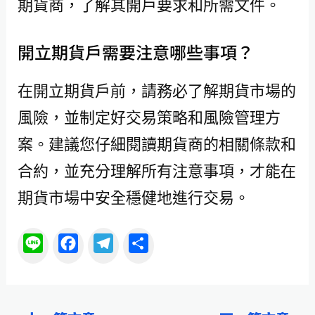
期貨商，了解其開戶要求和所需文件。
開立期貨戶需要注意哪些事項？
在開立期貨戶前，請務必了解期貨市場的
風險，並制定好交易策略和風險管理方
案。建議您仔細閱讀期貨商的相關條款和
合約，並充分理解所有注意事項，才能在
期貨市場中安全穩健地進行交易。
L
F
T
分
i
a
e
享
n
c
l
e
e
e