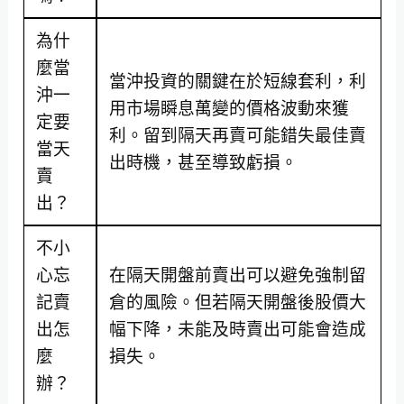
為什
麼當
當沖投資的關鍵在於短線套利，利
沖一
用市場瞬息萬變的價格波動來獲
定要
利。留到隔天再賣可能錯失最佳賣
當天
出時機，甚至導致虧損。
賣
出？
不小
心忘
在隔天開盤前賣出可以避免強制留
記賣
倉的風險。但若隔天開盤後股價大
出怎
幅下降，未能及時賣出可能會造成
麼
損失。
辦？