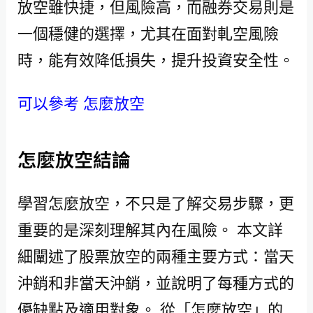
放空雖快捷，但風險高，而融券交易則是
一個穩健的選擇，尤其在面對軋空風險
時，能有效降低損失，提升投資安全性。
可以參考 怎麼放空
怎麼放空結論
學習怎麼放空，不只是了解交易步驟，更
重要的是深刻理解其內在風險。 本文詳
細闡述了股票放空的兩種主要方式：當天
沖銷和非當天沖銷，並說明了每種方式的
優缺點及適用對象。 從「怎麼放空」的