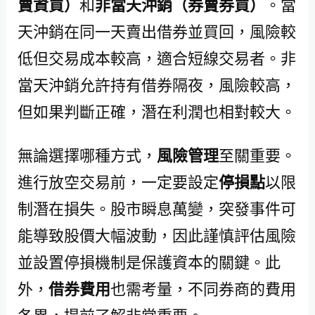
賣資買）
和
非當天沖銷（券賣券買）
。當
天沖銷在同一天賣出借券並買回，風險較
低但交易成本較高，適合短線交易者。非
當天沖銷允許持有借券隔夜，風險較高，
但如果判斷正確，潛在利潤也相對較大。
無論選擇哪種方式，
風險管理
至關重要。
進行放空交易前，一定要設定
停損點
以限
制潛在損失。股市瞬息萬變，突發事件可
能導致股價大幅波動，因此謹慎評估風險
並設置停損機制是保護資本的關鍵。此
外，
借券費用
也需考量，不同券商的費用
各異，提前了解非常重要。