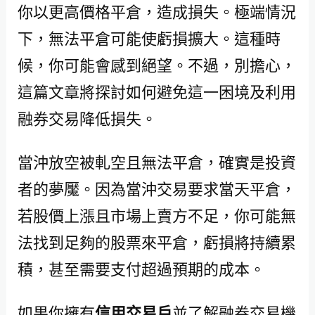
你以更高價格平倉，造成損失。極端情況
下，無法平倉可能使虧損擴大。這種時
候，你可能會感到絕望。不過，別擔心，
這篇文章將探討如何避免這一困境及利用
融券交易降低損失。
當沖放空被軋空且無法平倉，確實是投資
者的夢魘。因為當沖交易要求當天平倉，
若股價上漲且市場上賣方不足，你可能無
法找到足夠的股票來平倉，虧損將持續累
積，甚至需要支付超過預期的成本。
如果你擁有
信用交易戶
並了解融券交易機