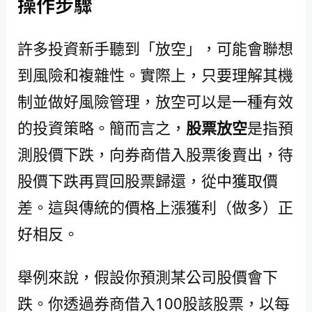
操作步驟
許多投資新手聽到「放空」，可能會聯想
到風險和複雜性。實際上，只要理解其機
制並做好風險管理，放空可以是一種有效
的投資策略。簡而言之，
股票放空
是指預
測股價下跌，向券商借入股票後賣出，待
股價下跌再買回股票歸還，從中獲取價
差。這與傳統的價格上漲獲利（做多）正
好相反。
舉例來說，假設你預測某公司股價會下
跌。你透過券商借入100股該股票，以每