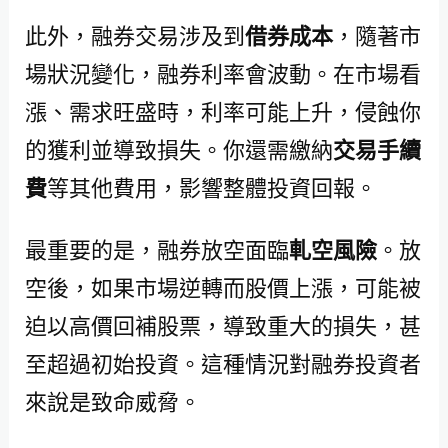
此外，融券交易涉及到
借券成本
，隨著市
場狀況變化，融券利率會波動。在市場看
漲、需求旺盛時，利率可能上升，侵蝕你
的獲利並導致損失。你還需繳納
交易手續
費
等其他費用，影響整體投資回報。
最重要的是，融券放空面臨
軋空風險
。放
空後，如果市場逆轉而股價上漲，可能被
迫以高價回補股票，導致重大的損失，甚
至超過初始投資。這種情況對融券投資者
來說是致命威脅。