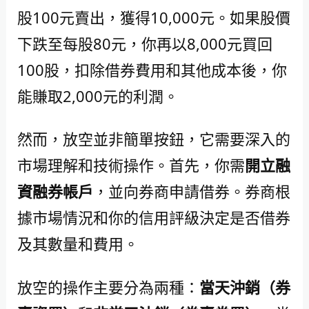
股100元賣出，獲得10,000元。如果股價
下跌至每股80元，你再以8,000元買回
100股，扣除借券費用和其他成本後，你
能賺取2,000元的利潤。
然而，放空並非簡單按鈕，它需要深入的
市場理解和技術操作。首先，你需
開立融
資融券帳戶
，並向券商申請借券。券商根
據市場情況和你的信用評級決定是否借券
及其數量和費用。
放空的操作主要分為兩種：
當天沖銷（券