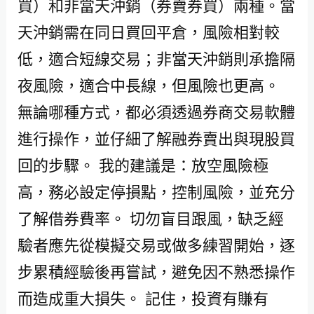
買）和非當天沖銷（券賣券買）兩種。當
天沖銷需在同日買回平倉，風險相對較
低，適合短線交易；非當天沖銷則承擔隔
夜風險，適合中長線，但風險也更高。
無論哪種方式，都必須透過券商交易軟體
進行操作，並仔細了解融券賣出與現股買
回的步驟。 我的建議是：放空風險極
高，務必設定停損點，控制風險，並充分
了解借券費率。 切勿盲目跟風，缺乏經
驗者應先從模擬交易或做多練習開始，逐
步累積經驗後再嘗試，避免因不熟悉操作
而造成重大損失。 記住，投資有賺有