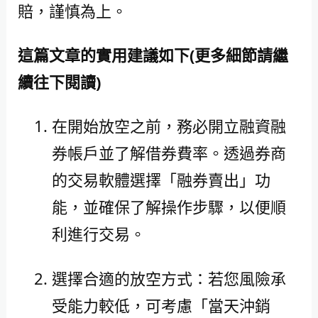
賠，謹慎為上。
這篇文章的實用建議如下(更多細節請繼
續往下閱讀)
在開始放空之前，務必開立融資融
券帳戶並了解借券費率。透過券商
的交易軟體選擇「融券賣出」功
能，並確保了解操作步驟，以便順
利進行交易。
選擇合適的放空方式：若您風險承
受能力較低，可考慮「當天沖銷