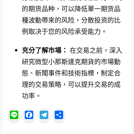
的期货品种，可以降低單一期货品
種波動帶來的风险，分散投资的比
例取决于您的风险承受能力。
充分了解市場：
在交易之前，深入
研究微型小那斯達克期貨的市場動
態、新聞事件和技術指標，制定合
理的交易策略，可以提升交易的成
功率。
L
F
T
分
i
a
e
享
n
c
l