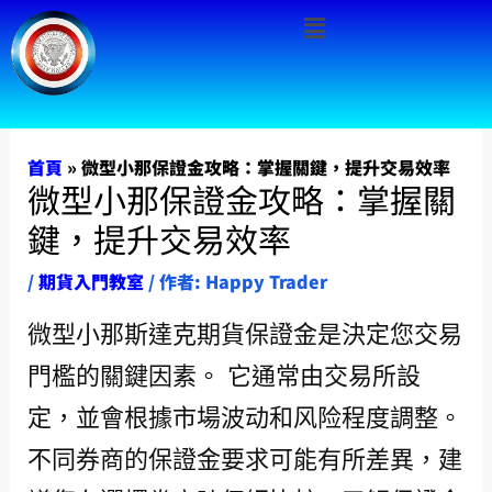
Menu
跳
至
主
要
內
首頁
»
微型小那保證金攻略：掌握關鍵，提升交易效率
微型小那保證金攻略：掌握關
容
鍵，提升交易效率
/
期貨入門教室
/ 作者:
Happy Trader
微型小那斯達克期貨保證金是決定您交易
門檻的關鍵因素。 它通常由交易所設
定，並會根據市場波动和风险程度調整。
不同券商的保證金要求可能有所差異，建