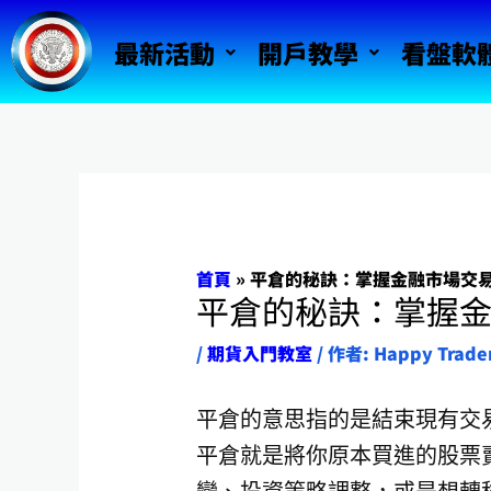
跳
最新活動
開戶教學
看盤軟
至
主
要
內
容
首頁
»
平倉的秘訣：掌握金融市場交
平倉的秘訣：掌握
/
期貨入門教室
/ 作者:
Happy Trade
平倉的意思指的是結束現有交
平倉就是將你原本買進的股票