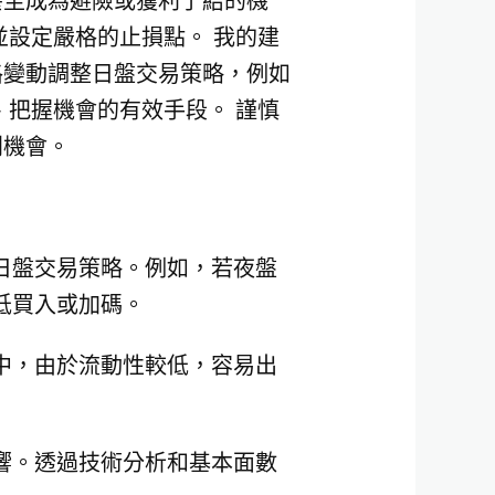
甚至成為避險或獲利了結的機
並設定嚴格的止損點。 我的建
格變動調整日盤交易策略，例如
、把握機會的有效手段。 謹慎
利機會。
日盤交易策略。例如，若夜盤
低買入或加碼。
中，由於流動性較低，容易出
響。透過技術分析和基本面數