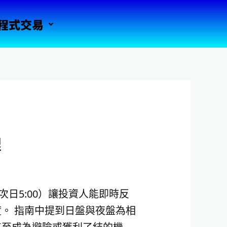
程式交易
理
-次日5:00）讓投資人能即時反
。 指南中提到日盤與夜盤為相