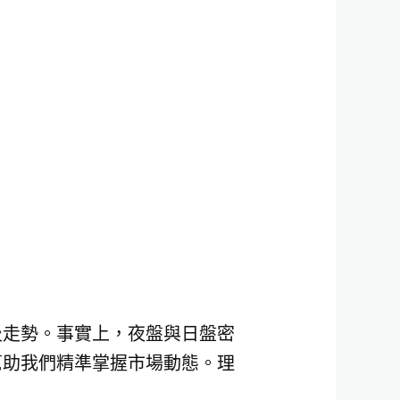
及走勢。事實上，夜盤與日盤密
幫助我們精準掌握市場動態。理