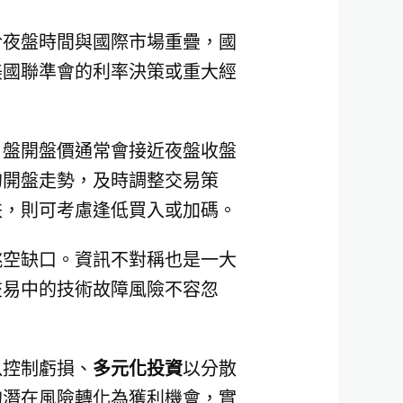
於夜盤時間與國際市場重疊，國
美國聯準會的利率決策或重大經
日盤開盤價通常會接近夜盤收盤
的開盤走勢，及時調整交易策
跌，則可考慮逢低買入或加碼。
跳空缺口。資訊不對稱也是一大
交易中的技術故障風險不容忽
以控制虧損、
多元化投資
以分散
的潛在風險轉化為獲利機會，實