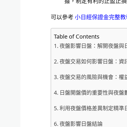
據，制定有利的止盈止損
可以參考
小日經保證金完整教
Table of Contents
夜盤影響日盤：解開夜盤與
夜盤交易如何影響日盤：資
夜盤交易的風險與機會：權
日盤開盤價的重要性與夜盤
利用夜盤價格差異制定精準
夜盤影響日盤結論