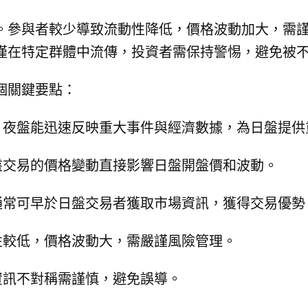
。參與者較少導致流動性降低，價格波動加大，需
僅在特定群體中流傳，投資者需保持警惕，避免被
個關鍵要點：
夜盤能迅速反映重大事件與經濟數據，為日盤提供
交易的價格變動直接影響日盤開盤價和波動。
常可早於日盤交易者獲取市場資訊，獲得交易優勢
較低，價格波動大，需嚴謹風險管理。
訊不對稱需謹慎，避免誤導。