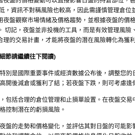
著夜盤的價格變動可以直接影響日盤的持倉部位，
較低，資訊不對稱風險也較高，因此需謹慎管理倉位
用夜盤觀察市場情緒及價格趨勢，並根據夜盤的價
。 切記，夜盤並非投機的工具，而是有效管理風險
合理的交易計畫，才能將夜盤的潛在風險轉化為獲
細節請繼續往下閱讀)
特別是國際重要事件或經濟數據公布後，調整您的
高開後減倉或獲利了結；若夜盤下跌，則可考慮逢
，包括合理的倉位管理和止損單設置。在夜盤交易
格控制潛在的虧損風險。
夜盤的走勢和價格變化，並評估其對日盤的可能影