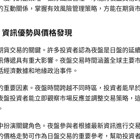
的互動關係，掌握有效風險管理策略，方能在期貨
：資訊優勢與價格發現
期貨交易的關鍵。許多投資者認為夜盤是日盤的延
訊傳遞具有重大影響。夜盤交易時間涵蓋全球主要
括經濟數據和地緣政治事件。
的重要因素。夜盤時間跨越不同時區，投資者能早
夜盤投資者能立即觀察市場反應並調整交易策略，
。
中扮演關鍵角色。夜盤參與者根據最新資訊進行交
的價格走勢可作為日盤交易的重要參考，幫助投資