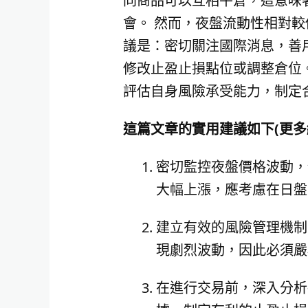
同商品可以互相平倉，這意味
會。 然而，夜盤流動性相對
議是：密切關注國際消息，善
修改止盈止損點位或調整倉位
評估自身風險承受能力，制定
這篇文章的實用建議如下(更多
密切監控夜盤價格波動，
大幅上漲，應考慮在日盤
建立有效的風險管理機制
現劇烈波動，因此必須嚴
在進行交易前，深入分析