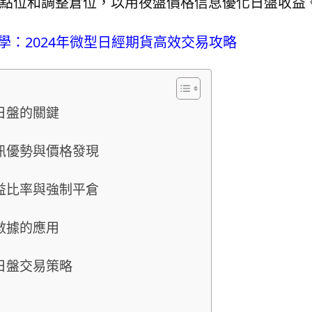
點位和調整倉位，以用夜盤價格信息優化日盤收益
學：2024年微型日經期貨高效交易攻略
日盤的關鍵
訊優勢與價格發現
益比率與強制平倉
數據的應用
日盤交易策略