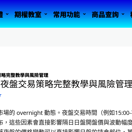
體
期權教室
常用功能
商品查詢
策略完整教學與風險管理
貨夜盤交易策略完整教學與風險管
r
 overnight 動態。夜盤交易時間（例如15:00
布，這些因素會直接影響隔日日盤開盤價與波動幅度