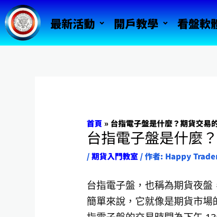
跳
最新活動
開戶教學
看盤軟
至
主
要
內
容
首頁
»
台指電子盤是什麼？期貨交易
台指電子盤是什麼
/
期貨入門教室
/ 作者:
Happy Trade
台指電子盤，也稱為期貨夜盤
簡單來說，它就像是期貨市場