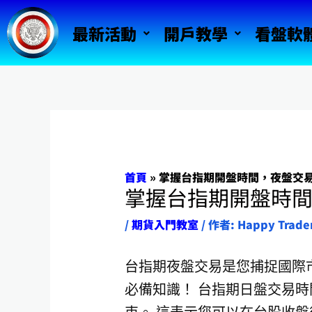
跳
最新活動
開戶教學
看盤軟
至
主
要
內
容
首頁
»
掌握台指期開盤時間，夜盤交
掌握台指期開盤時
/
期貨入門教室
/ 作者:
Happy Trade
台指期夜盤交易是您捕捉國際
必備知識！ 台指期日盤交易時間為早