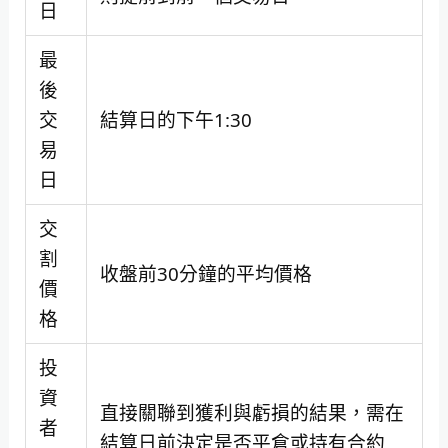
日
最
後
交
結算日的下午1:30
易
日
交
割
收盤前30分鐘的平均價格
價
格
投
資
直接關聯到獲利與虧損的結果，需在
者
結算日前決定是否平倉或持有合約