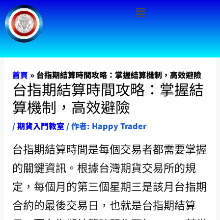
Menu
跳
至
主
要
內
首頁
»
台指期結算時間攻略：掌握結算機制，高效避險
台指期結算時間攻略：掌握結
容
算機制，高效避險
/
期貨入門教室
/ 作者:
Happy Trader
台指期結算時間是每個交易者都需要掌握
的關鍵資訊。根據台灣期貨交易所的規
定，每個月的第三個星期三是該月台指期
合約的最後交易日，也就是台指期結算