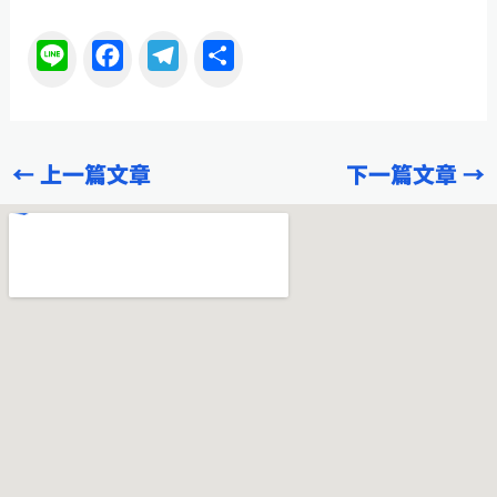
L
F
T
分
i
a
e
享
n
c
l
e
e
e
←
上一篇文章
下一篇文章
→
b
g
o
r
o
a
k
m