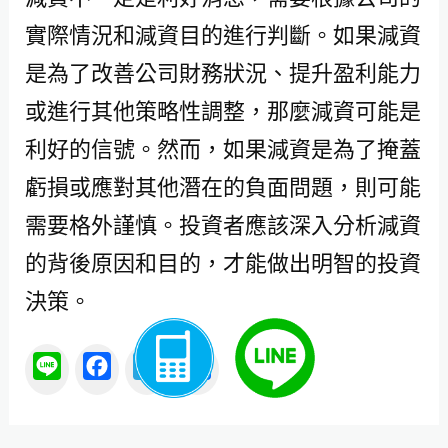
實際情況和減資目的進行判斷。如果減資
是為了改善公司財務狀況、提升盈利能力
或進行其他策略性調整，那麼減資可能是
利好的信號。然而，如果減資是為了掩蓋
虧損或應對其他潛在的負面問題，則可能
需要格外謹慎。投資者應該深入分析減資
的背後原因和目的，才能做出明智的投資
決策。
L
F
T
分
i
a
e
享
n
c
l