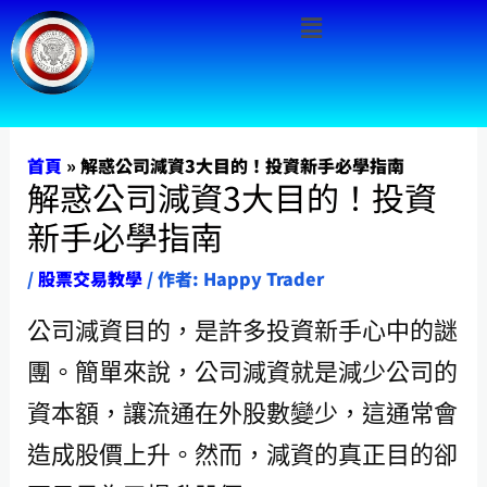
Menu
跳
至
主
要
內
首頁
»
解惑公司減資3大目的！投資新手必學指南
解惑公司減資3大目的！投資
容
新手必學指南
/
股票交易教學
/ 作者:
Happy Trader
公司減資目的，是許多投資新手心中的謎
團。簡單來說，公司減資就是減少公司的
資本額，讓流通在外股數變少，這通常會
造成股價上升。然而，減資的真正目的卻