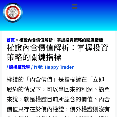
Menu
跳
至
主
要
內
首頁
»
權證內含價值解析：掌握投資策略的關鍵指標
權證內含價值解析：掌握投資
容
策略的關鍵指標
/
選擇權教學
/ 作者:
Happy Trader
權證的「內含價值」是指權證在「立即」
履約的情況下，可以拿回來的利潤。簡單
來說，就是權證目前所蘊含的價值。內含
價值只存在於價內權證，價外權證則沒有