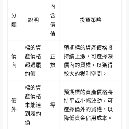
內
分
含
說明
投資策略
類
價
值
標的資
預期標的資產價格將
價
產價格
正
持續上漲，可選擇深
內
超過履
數
價內的買權，以獲得
約價
較大的獲利空間。
標的資
預期標的資產價格將
產價格
價
持平或小幅波動，可
未能達
零
外
選擇價外的買權，以
到履約
降低資金佔用成本。
價