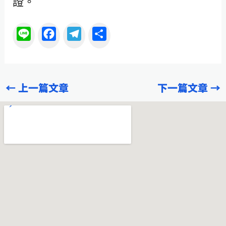
證。
L
F
T
分
i
a
e
享
n
c
l
e
e
e
←
上一篇文章
下一篇文章
→
b
g
o
r
o
a
k
m